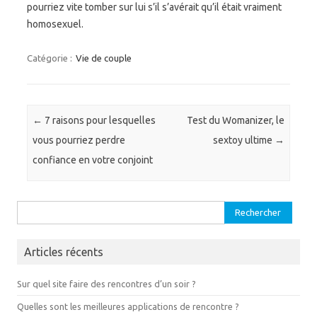
pourriez vite tomber sur lui s’il s’avérait qu’il était vraiment
homosexuel.
Catégorie :
Vie de couple
Navigation des articles
←
7 raisons pour lesquelles
Test du Womanizer, le
vous pourriez perdre
sextoy ultime
→
confiance en votre conjoint
Rechercher :
Articles récents
Sur quel site faire des rencontres d’un soir ?
Quelles sont les meilleures applications de rencontre ?